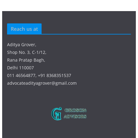
Reach us at
Aditya Grover,
Shop No. 3, C-1/12,
Rana Pratap Bagh,
Delhi 110007
011 46564877, +91 8368351537
advocateadityagrover@gmail.com