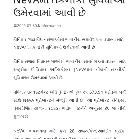
ઉમેરવામાં આવી છે
2025-07-30
Information
વિવિધ રાજ્ય વિધાનસભાઓમાં ભાષાકીય સમાવેશકતા વધારવા માટે
NeVAમાં તકનીકી સુવિધાઓ ઉમેરવામાં આવી છે
વિવિધ રાજ્ય વિધાનસભાઓમાં ભાષાકીય સમાવેશકતા વધારવા માટે
NeVA)
રાષ્ટ્રીય ઈ-વિધાન એપ્લિકેશન (
માં નીચેની તકનીકી
સુવિધાઓ ઉમેરવામાં આવી છે:
PIB)
673.94
પબ્લિક ઇન્વેસ્ટમેન્ટ બોર્ડ (
એ કુલ રૂ.
કરોડના ખર્ચ
NeVA
સાથે
પ્રોજેક્ટને મંજૂરી આપી છે. આ પ્રોજેક્ટ કેન્દ્રિય
CSS)
.
પ્રાયોજિત યોજના (
ભંડોળ પેટર્નને અનુસરે છે
જે નીચે
મુજબ છે:
NeVA
28
અપનાવવા માટે કુલ
રાજ્ય/કેન્દ્રશાસિત પ્રદેશ
MoU)