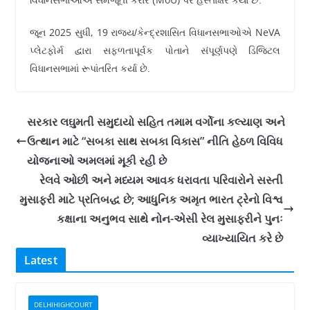
વિધાનસભાઓએ સમજૂતી કરાર (
પર હસ્તાક્ષર કર્યા છે.
2025
, 19
NeVA
જૂન
સુધી
રાજ્ય/કેન્દ્રશાસિત વિધાનસભાઓએ
પ્લેટફોર્મ દ્વારા સફળતાપૂર્વક પોતાને સંપૂર્ણપણે ડિજિટલ
વિધાનસભામાં રૂપાંતરિત કર્યા છે.
સરકાર લઘુમતી સમુદાયો સહિત તમામ વર્ગોના કલ્યાણ અને
ઉત્થાન માટે “સબકા સાથ સબકા વિકાસ” નીતિ હેઠળ વિવિધ
યોજનાઓ અમલમાં મૂકી રહી છે
રેલવે ઓછી અને મધ્યમ આવક ધરાવતા પરિવારોને સસ્તી
મુસાફરી માટે પ્રતિબદ્ધ છે; આધુનિક અમૃત ભારત ટ્રેનો વિશ્વ
કક્ષાના અનુભવ સાથે નોન-એસી રેલ મુસાફરીને પુનઃ
વ્યાખ્યાયિત કરે છે
Latest
DELHIHIGHCOURT